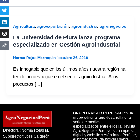
,
,
,
Agricultura
agroexportación
agroindustria
agronegocios
La Universidad de Piura lanza programa
especializado en Gestión Agroindustrial
Norma Rojas Marroquin
/
octubre 26, 2018
Es innegable que en los últimos años nuestra región ha
tenido un despegue en el sector agroindustrial. A los
productos […]
GRUPO RAISEB PERU SAC
es un
grupo editorial que desarrolla una
serie de medios
especializados entre ellos la Revista
Directora : Norma Rojas M.
AgroNegociosPerú, versión impresa,
digital y website y ArándanosPerú.pe,
Subdirector: José Calderón T.
el primer portal de noticias sobre