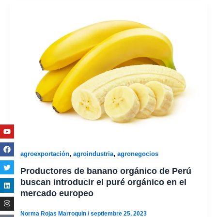
Youtube
Facebook
Twitter
Linkedin
Instagram
,
,
agroexportación
agroindustria
agronegocios
Productores de banano orgánico de Perú
buscan introducir el puré orgánico en el
mercado europeo
Norma Rojas Marroquin
/
septiembre 25, 2023