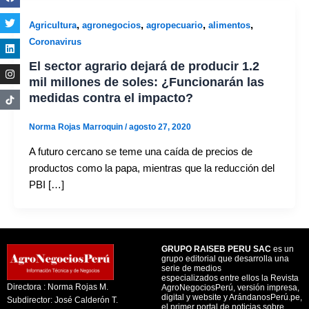
,
,
,
,
Agricultura
agronegocios
agropecuario
alimentos
Coronavirus
El sector agrario dejará de producir 1.2
mil millones de soles: ¿Funcionarán las
medidas contra el impacto?
Norma Rojas Marroquin
/
agosto 27, 2020
A futuro cercano se teme una caída de precios de
productos como la papa, mientras que la reducción del
PBI […]
GRUPO RAISEB PERU SAC
es un
grupo editorial que desarrolla una
serie de medios
especializados entre ellos la Revista
Directora : Norma Rojas M.
AgroNegociosPerú, versión impresa,
digital y website y ArándanosPerú.pe,
Subdirector: José Calderón T.
el primer portal de noticias sobre