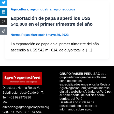
,
,
Agricultura
agroindustria
agronegocios
Exportación de papa superó los US$
542,000 en el primer trimestre del año
Norma Rojas Marroquin
/
mayo 29, 2023
La exportación de papa en el primer trimestre del año
ascendió a US$ 542 mil 614, de cuyo total, el […]
GRUPO RAISEB PERU SAC
es un
grupo editorial que desarrolla una
serie de medios
especializados entre ellos la Revista
Directora : Norma Rojas M.
AgroNegociosPerú, versión impresa,
digital y website y ArándanosPerú.pe,
Subdirector: José Calderón T.
el primer portal de noticias sobre
Telf. +51 992970236
berries, del Perú
Mail:
Desde el año 2006 se ha
posicionado en el mercado
direccion@agronegociosperu.org
informando sobre agro.
GRUPO RAISEB PERÚ SAC