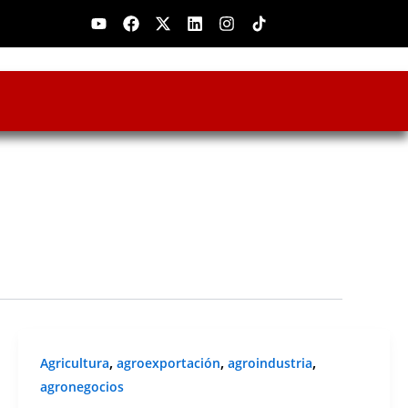
Youtube
Facebook
X-
Linkedin
Instagram
twitter
,
,
,
Agricultura
agroexportación
agroindustria
agronegocios