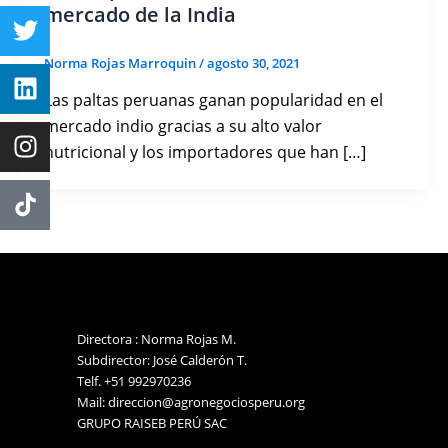
mercado de la India
Norma Rojas Marroquin
/
agosto 30, 2021
Las paltas peruanas ganan popularidad en el
mercado indio gracias a su alto valor
nutricional y los importadores que han […]
Directora : Norma Rojas M.
Subdirector: José Calderón T.
Telf. +51 992970236
Mail: direccion@agronegociosperu.org
GRUPO RAISEB PERÚ SAC