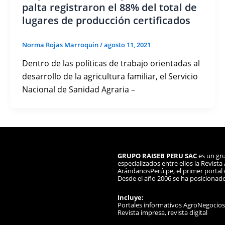
palta registraron el 88% del total de
lugares de producción certificados
Norma Rojas Marroquin
/
agosto 11, 2021
Dentro de las políticas de trabajo orientadas al
desarrollo de la agricultura familiar, el Servicio
Nacional de Sanidad Agraria –
GRUPO RAISEB PERU SAC
es un gru
especializados entre ellos la Revist
ArándanosPerú.pe, el primer portal d
Desde el año 2006 se ha posicionad
Incluye:
Portales informativos AgroNegocio
Revista impresa, revista digital