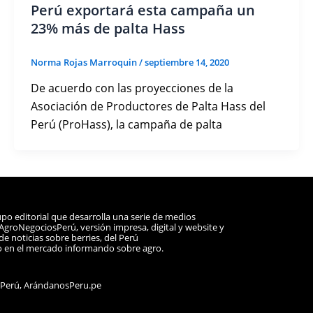
Perú exportará esta campaña un
23% más de palta Hass
Norma Rojas Marroquin
/
septiembre 14, 2020
De acuerdo con las proyecciones de la
Asociación de Productores de Palta Hass del
Perú (ProHass), la campaña de palta
po editorial que desarrolla una serie de medios
a AgroNegociosPerú, versión impresa, digital y website y
e noticias sobre berries, del Perú
o en el mercado informando sobre agro.
sPerú, ArándanosPeru.pe