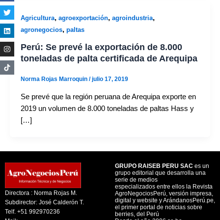
,
,
,
Agricultura
agroexportación
agroindustria
,
agronegocios
paltas
Perú: Se prevé la exportación de 8.000
toneladas de palta certificada de Arequipa
Norma Rojas Marroquin
/
julio 17, 2019
Se prevé que la región peruana de Arequipa exporte en
2019 un volumen de 8.000 toneladas de paltas Hass y
[…]
GRUPO RAISEB PERU SAC
es un
grupo editorial que desarrolla una
serie de medios
especializados entre ellos la Revista
Directora : Norma Rojas M.
AgroNegociosPerú, versión impresa,
digital y website y ArándanosPerú.pe,
Subdirector: José Calderón T.
el primer portal de noticias sobre
Telf. +51 992970236
berries, del Perú