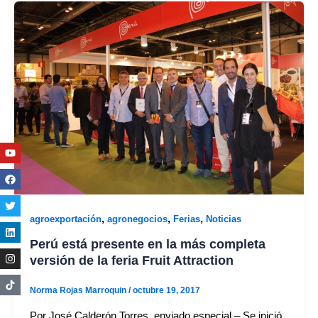
Youtube
Facebook
Twitter
Linkedin
Instagram
,
,
,
agroexportación
agronegocios
Ferias
Noticias
Perú está presente en la más completa
versión de la feria Fruit Attraction
Norma Rojas Marroquin
/
octubre 19, 2017
Por José Calderón Torres, enviado especial.– Se inició