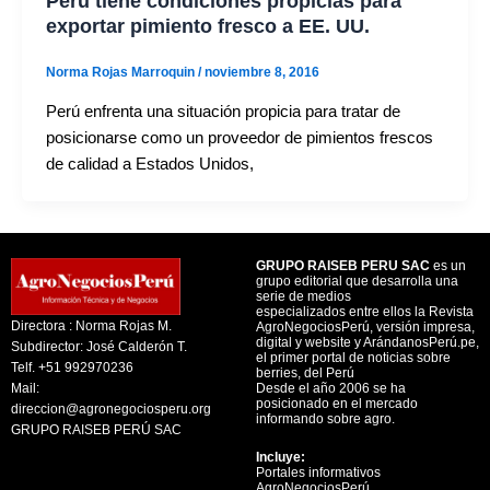
Perú tiene condiciones propicias para
exportar pimiento fresco a EE. UU.
Norma Rojas Marroquin
/
noviembre 8, 2016
Perú enfrenta una situación propicia para tratar de
posicionarse como un proveedor de pimientos frescos
de calidad a Estados Unidos,
GRUPO RAISEB PERU SAC
es un
grupo editorial que desarrolla una
serie de medios
especializados entre ellos la Revista
Directora : Norma Rojas M.
AgroNegociosPerú, versión impresa,
digital y website y ArándanosPerú.pe,
Subdirector: José Calderón T.
el primer portal de noticias sobre
Telf. +51 992970236
berries, del Perú
Mail:
Desde el año 2006 se ha
posicionado en el mercado
direccion@agronegociosperu.org
informando sobre agro.
GRUPO RAISEB PERÚ SAC
Incluye:
Portales informativos
AgroNegociosPerú,