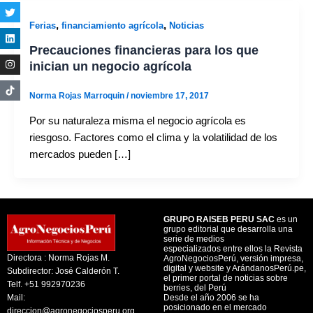
,
,
Ferias
financiamiento agrícola
Noticias
Precauciones financieras para los que
inician un negocio agrícola
Norma Rojas Marroquin
/
noviembre 17, 2017
Por su naturaleza misma el negocio agrícola es
riesgoso. Factores como el clima y la volatilidad de los
mercados pueden […]
GRUPO RAISEB PERU SAC
es un
grupo editorial que desarrolla una
serie de medios
especializados entre ellos la Revista
Directora : Norma Rojas M.
AgroNegociosPerú, versión impresa,
digital y website y ArándanosPerú.pe,
Subdirector: José Calderón T.
el primer portal de noticias sobre
Telf. +51 992970236
berries, del Perú
Mail:
Desde el año 2006 se ha
posicionado en el mercado
direccion@agronegociosperu.org