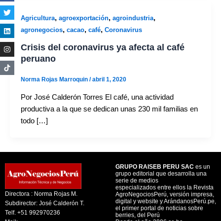
,
,
,
Agricultura
agroexportación
agroindustria
,
,
,
agronegocios
cacao
café
Coronavirus
Crisis del coronavirus ya afecta al café
peruano
Norma Rojas Marroquin
/
abril 1, 2020
Por José Calderón Torres El café, una actividad
productiva a la que se dedican unas 230 mil familias en
todo […]
GRUPO RAISEB PERU SAC
es un
grupo editorial que desarrolla una
serie de medios
especializados entre ellos la Revista
Directora : Norma Rojas M.
AgroNegociosPerú, versión impresa,
digital y website y ArándanosPerú.pe,
Subdirector: José Calderón T.
el primer portal de noticias sobre
Telf. +51 992970236
berries, del Perú