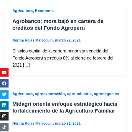
,
Agricultura
Economía
Agrobanco: mora bajó en cartera de
créditos del Fondo Agroperú
Norma Rojas Marroquin
/
marzo 22, 2021
El saldo capital de la cartera minorista vencida del
Fondo Agroperú se redujo 8% al cierre de febrero del
2021 […]
Youtube
Facebook
Twitter
Linkedin
Instagram
,
,
,
Agricultura
agroexportación
agroindustria
agronegocios
Midagri orienta enfoque estratégico hacia
fortalecimiento de la Agricultura Familiar
Norma Rojas Marroquin
/
marzo 21, 2021