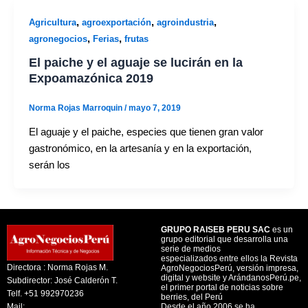
,
,
,
Agricultura
agroexportación
agroindustria
,
,
agronegocios
Ferias
frutas
El paiche y el aguaje se lucirán en la
Expoamazónica 2019
Norma Rojas Marroquin
/
mayo 7, 2019
El aguaje y el paiche, especies que tienen gran valor
gastronómico, en la artesanía y en la exportación,
serán los
GRUPO RAISEB PERU SAC
es un
grupo editorial que desarrolla una
serie de medios
especializados entre ellos la Revista
Directora : Norma Rojas M.
AgroNegociosPerú, versión impresa,
digital y website y ArándanosPerú.pe,
Subdirector: José Calderón T.
el primer portal de noticias sobre
Telf. +51 992970236
berries, del Perú
Mail:
Desde el año 2006 se ha