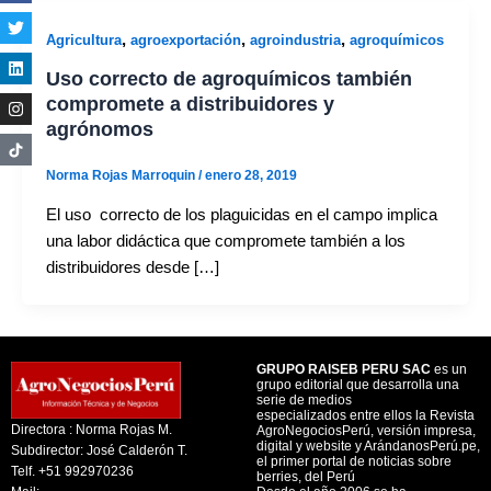
,
,
,
Agricultura
agroexportación
agroindustria
agroquímicos
Uso correcto de agroquímicos también
compromete a distribuidores y
agrónomos
Norma Rojas Marroquin
/
enero 28, 2019
El uso correcto de los plaguicidas en el campo implica
una labor didáctica que compromete también a los
distribuidores desde […]
GRUPO RAISEB PERU SAC
es un
grupo editorial que desarrolla una
serie de medios
especializados entre ellos la Revista
Directora : Norma Rojas M.
AgroNegociosPerú, versión impresa,
digital y website y ArándanosPerú.pe,
Subdirector: José Calderón T.
el primer portal de noticias sobre
Telf. +51 992970236
berries, del Perú