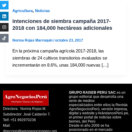
,
Agricultura
Noticias
Intenciones de siembra campaña 2017-
2018 con 184,000 hectáreas adicionales
Norma Rojas Marroquin
/
octubre 23, 2017
En la próxima campaña agrícola 2017-2018, las
siembras de 24 cultivos transitorios evaluados se
incrementarán en 8.6%, unas 184,000 nuevas […]
GRUPO RAISEB PERU SAC
es un
grupo editorial que desarrolla una
serie de medios
especializados entre ellos la Revista
Directora : Norma Rojas M.
AgroNegociosPerú, versión impresa,
digital y website y ArándanosPerú.pe,
Subdirector: José Calderón T.
el primer portal de noticias sobre
Telf. +51 992970236
berries, del Perú
Mail:
Desde el año 2006 se ha
posicionado en el mercado
direccion@agronegociosperu.org