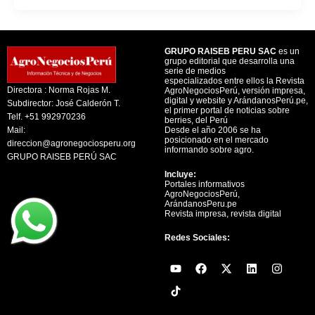
GRUPO RAISEB PERU SAC
es un
grupo editorial que desarrolla una
serie de medios
especializados entre ellos la Revista
Directora : Norma Rojas M.
AgroNegociosPerú, versión impresa,
digital y website y ArándanosPerú.pe,
Subdirector: José Calderón T.
el primer portal de noticias sobre
Telf. +51 992970236
berries, del Perú
Mail:
Desde el año 2006 se ha
posicionado en el mercado
direccion@agronegociosperu.org
informando sobre agro.
GRUPO RAISEB PERÚ SAC
Incluye:
Portales informativos
AgroNegociosPerú,
ArándanosPeru.pe
Revista impresa, revista digital
Redes Sociales:
Y
F
X
L
I
o
a
-
i
n
u
c
t
n
s
t
e
w
k
t
u
b
i
e
a