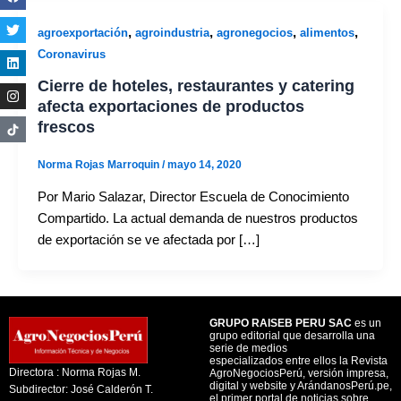
,
,
,
,
agroexportación
agroindustria
agronegocios
alimentos
Coronavirus
Cierre de hoteles, restaurantes y catering
afecta exportaciones de productos
frescos
Norma Rojas Marroquin
/
mayo 14, 2020
Por Mario Salazar, Director Escuela de Conocimiento
Compartido. La actual demanda de nuestros productos
de exportación se ve afectada por […]
GRUPO RAISEB PERU SAC
es un
grupo editorial que desarrolla una
serie de medios
especializados entre ellos la Revista
Directora : Norma Rojas M.
AgroNegociosPerú, versión impresa,
digital y website y ArándanosPerú.pe,
Subdirector: José Calderón T.
el primer portal de noticias sobre