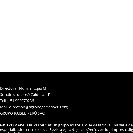
Directora : Norma Rojas M.
Subdirector: José Calderón T.
Telf. +51 992970236
Mail: direccion@agronegociosperu.org
GRUPO RAISEB PERÚ SAC
GRUPO RAISEB PERU SAC
es un grupo editorial que desarrolla una serie d
especializados entre ellos la Revista AgroNegociosPerú, versión impresa, dig