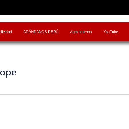
licidad
ARÁNDANOS PERÚ
Agroinsumos
YouTube
rope