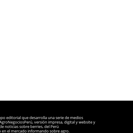
po editorial que desarrolla una serie de medios
a AgroNegociosPerú, versión impresa, digital y website y
e noticias sobre berries, del Perú
o en el mercado informando sobre agro.