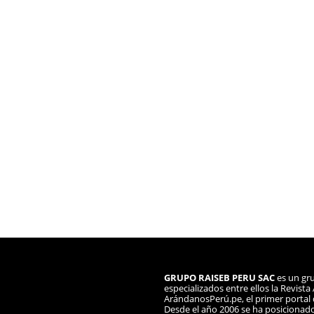
GRUPO RAISEB PERU SAC
es un gru
especializados entre ellos la Revist
ArándanosPerú.pe, el primer portal d
Desde el año 2006 se ha posicionad