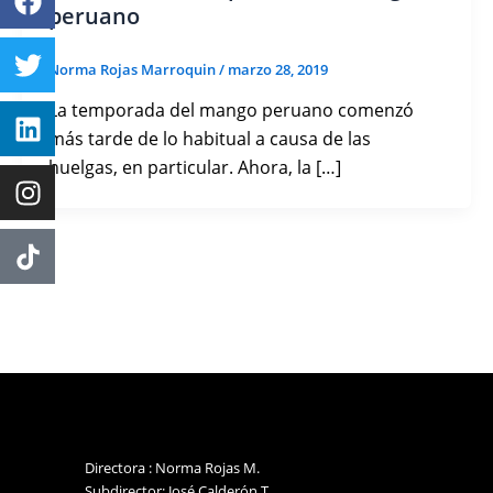
peruano
Norma Rojas Marroquin
/
marzo 28, 2019
La temporada del mango peruano comenzó
más tarde de lo habitual a causa de las
huelgas, en particular. Ahora, la […]
Directora : Norma Rojas M.
Subdirector: José Calderón T.