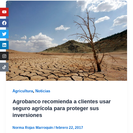
Youtube
Facebook
Twitter
Linkedin
Instagram
,
Agricultura
Noticias
Agrobanco recomienda a clientes usar
seguro agrícola para proteger sus
inversiones
Norma Rojas Marroquin
/
febrero 22, 2017