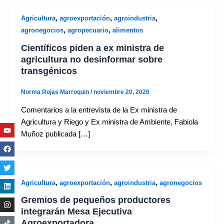
,
,
,
Agricultura
agroexportación
agroindustria
,
,
agronegocios
agropecuario
alimentos
Científicos piden a ex ministra de
agricultura no desinformar sobre
transgénicos
Norma Rojas Marroquin
/
noviembre 20, 2020
Comentarios a la entrevista de la Ex ministra de
Agricultura y Riego y Ex ministra de Ambiente, Fabiola
Youtube
Facebook
Twitter
Linkedin
Instagram
Muñoz publicada […]
,
,
,
Agricultura
agroexportación
agroindustria
agronegocios
Gremios de pequeños productores
integrarán Mesa Ejecutiva
Agroexportadora