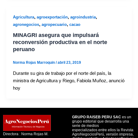
,
,
,
Agricultura
agroexportación
agroindustria
,
,
agronegocios
agropecuario
cacao
MINAGRI asegura que impulsará
reconversión productiva en el norte
peruano
Norma Rojas Marroquin
/
abril 23, 2019
Durante su gira de trabajo por el norte del país, la
ministra de Agricultura y Riego, Fabiola Muñoz, anunció
hoy
GRUPO RAISEB PERU SAC
es un
grupo editorial que desarrolla una
serie de medios
especializados entre ellos la Revista
Directora : Norma Rojas M.
AgroNegociosPerú, versión impresa,