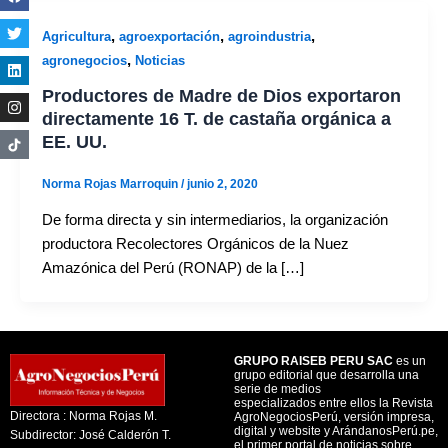
,
,
,
Agricultura
agroexportación
agroindustria
,
agronegocios
Noticias
Productores de Madre de Dios exportaron
directamente 16 T. de castaña orgánica a
EE. UU.
Norma Rojas Marroquin
/
junio 2, 2020
De forma directa y sin intermediarios, la organización
productora Recolectores Orgánicos de la Nuez
Amazónica del Perú (RONAP) de la […]
GRUPO RAISEB PERU SAC
es un
grupo editorial que desarrolla una
serie de medios
especializados entre ellos la Revista
Directora : Norma Rojas M.
AgroNegociosPerú, versión impresa,
digital y website y ArándanosPerú.pe,
Subdirector: José Calderón T.
el primer portal de noticias sobre