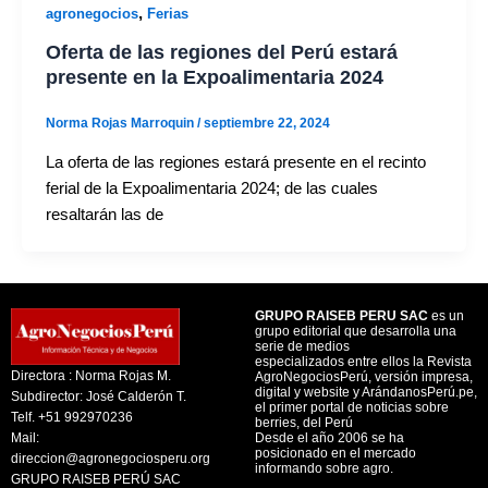
,
agronegocios
Ferias
Oferta de las regiones del Perú estará
presente en la Expoalimentaria 2024
Norma Rojas Marroquin
/
septiembre 22, 2024
La oferta de las regiones estará presente en el recinto
ferial de la Expoalimentaria 2024; de las cuales
resaltarán las de
GRUPO RAISEB PERU SAC
es un
grupo editorial que desarrolla una
serie de medios
especializados entre ellos la Revista
Directora : Norma Rojas M.
AgroNegociosPerú, versión impresa,
digital y website y ArándanosPerú.pe,
Subdirector: José Calderón T.
el primer portal de noticias sobre
Telf. +51 992970236
berries, del Perú
Mail:
Desde el año 2006 se ha
posicionado en el mercado
direccion@agronegociosperu.org
informando sobre agro.
GRUPO RAISEB PERÚ SAC