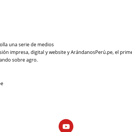
olla una serie de medios
sión impresa, digital y website y ArándanosPerú.pe, el prime
ando sobre agro.
pe
Youtube
Facebook
X-
Linkedin
Instagram
twitter