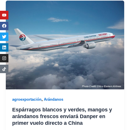
Youtube
Facebook
Twitter
Linkedin
Instagram
,
agroexportación
Arándanos
Espárragos blancos y verdes, mangos y
arándanos frescos enviará Danper en
primer vuelo directo a China