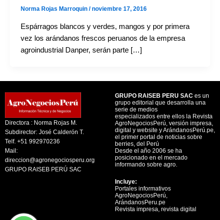
Norma Rojas Marroquin
/
noviembre 17, 2016
Espárragos blancos y verdes, mangos y por primera
vez los arándanos frescos peruanos de la empresa
agroindustrial Danper, serán parte […]
GRUPO RAISEB PERU SAC
es un
grupo editorial que desarrolla una
serie de medios
especializados entre ellos la Revista
Directora : Norma Rojas M.
AgroNegociosPerú, versión impresa,
digital y website y ArándanosPerú.pe,
Subdirector: José Calderón T.
el primer portal de noticias sobre
Telf. +51 992970236
berries, del Perú
Mail:
Desde el año 2006 se ha
posicionado en el mercado
direccion@agronegociosperu.org
informando sobre agro.
GRUPO RAISEB PERÚ SAC
Incluye:
Portales informativos
AgroNegociosPerú,
ArándanosPeru.pe
Revista impresa, revista digital