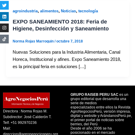
,
,
,
agroindustria
alimentos
Noticias
tecnología
EXPO SANEAMIENTO 2018: Feria de
Higiene, Desinfección y Saneamiento
Norma Rojas Marroquin
/
octubre 7, 2018
Nuevas Soluciones para la Industria Alimentaria, Canal
Horeca, Institucional y afines. Expo Saneamiento 2018,
es la principal feria en soluciones […]
GRUPO RAISEB PERU SAC
es un
grupo editorial que desarrolla una
serie de medios
especializados entre ellos la Revista
Directora : Norma Rojas M.
AgroNegociosPerú, versión impresa,
digital y website y ArándanosPerú.pe,
Subdirector: José Calderón T.
el primer portal de noticias sobre
Telf. +51 992970236
berries, del Perú
Mail:
Desde el año 2006 se ha
posicionado en el mercado
direccion@agronegociosperu.org