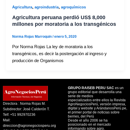
,
,
Agricultura
agroindustria
agroquímicos
Agricultura peruana perdió US$ 8,000
millones por moratoria a los transgénicos
Norma Rojas Marroquin
/
enero 5, 2020
Por Norma Rojas La ley de moratoria a los
transgénicos, es decir la postergación al ingreso y
producción de Organismos
GRUPO RAISEB PERU SAC
es un
grupo editorial que desarrolla una
serie de medios
especializados entre ellos la Revista
Directora : Norma Rojas M.
AgroNegociosPerú, versión impresa,
digital y website y ArándanosPerú.pe,
Subdirector: José Calderón T.
el primer portal de noticias sobre
Telf. +51 992970236
berries, del Perú
Mail:
Desde el año 2006 se ha
posicionado en el mercado
direccion@agronegociosperu.org
informando sobre agro.