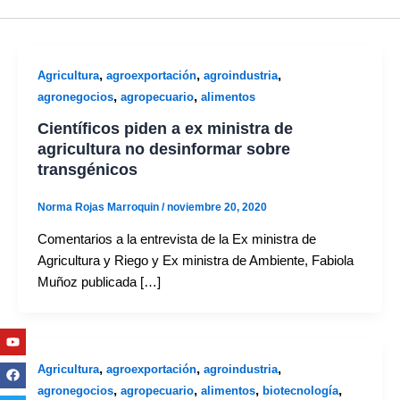
,
,
,
Agricultura
agroexportación
agroindustria
,
,
agronegocios
agropecuario
alimentos
Científicos piden a ex ministra de
agricultura no desinformar sobre
transgénicos
Norma Rojas Marroquin
/
noviembre 20, 2020
Comentarios a la entrevista de la Ex ministra de
Agricultura y Riego y Ex ministra de Ambiente, Fabiola
Muñoz publicada […]
Youtube
Facebook
Twitter
Linkedin
Instagram
,
,
,
Agricultura
agroexportación
agroindustria
,
,
,
,
agronegocios
agropecuario
alimentos
biotecnología