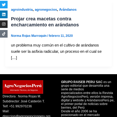
,
,
agroindustria
agronegocios
Arándanos
Projar crea macetas contra
encharcamiento en arándanos
Norma Rojas Marroquin
/
febrero 11, 2020
un problema muy común en el cultivo de arándanos
suele ser la asfixia radicular, un proceso en el cual se
[…]
GRUPO RAISEB PERU SAC
es un
grupo editorial que desarrolla una
serie de medios
especializados entre ellos la Revista
Directora : Norma Rojas M.
AgroNegociosPerú, versión impresa,
digital y website y ArándanosPerú.pe,
Subdirector: José Calderón T.
el primer portal de noticias sobre
Telf. +51 992970236
berries, del Perú
Mail:
Desde el año 2006 se ha
posicionado en el mercado
direccion@agronegociosperu.org