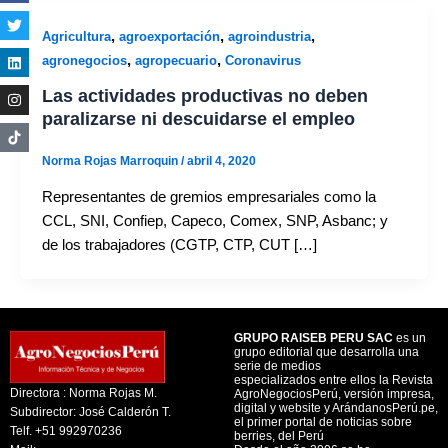
,
,
,
Agricultura
agroexportación
agroindustria
,
,
agronegocios
agropecuario
Coronavirus
Las actividades productivas no deben
paralizarse ni descuidarse el empleo
Norma Rojas Marroquin
/
abril 4, 2020
Representantes de gremios empresariales como la
CCL, SNI, Confiep, Capeco, Comex, SNP, Asbanc; y
de los trabajadores (CGTP, CTP, CUT […]
GRUPO RAISEB PERU SAC
es un
grupo editorial que desarrolla una
serie de medios
especializados entre ellos la Revista
Directora : Norma Rojas M.
AgroNegociosPerú, versión impresa,
digital y website y ArándanosPerú.pe,
Subdirector: José Calderón T.
el primer portal de noticias sobre
Telf. +51 992970236
berries, del Perú