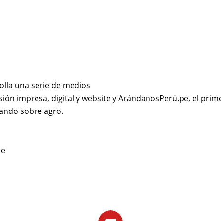
olla una serie de medios
sión impresa, digital y website y ArándanosPerú.pe, el prime
ando sobre agro.
pe
Youtube
Facebook
X-
Linkedin
Instagram