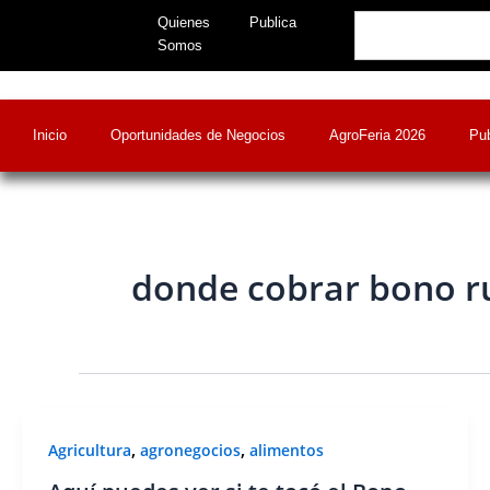
Skip
Search
Quienes
Publica
to
Somos
content
Inicio
Oportunidades de Negocios
AgroFeria 2026
Pub
donde cobrar bono r
,
,
Agricultura
agronegocios
alimentos