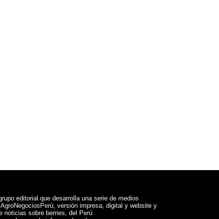
rupo editorial que desarrolla una serie de medios
a AgroNegociosPerú, versión impresa, digital y website y
 noticias sobre berries, del Perú