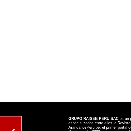
GRUPO RAISEB PERU SAC
es un g
especializados entre ellos la Revist
ArándanosPerú.pe, el primer portal de