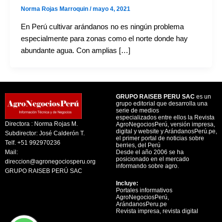
Norma Rojas Marroquin
/
mayo 4, 2021
En Perú cultivar arándanos no es ningún problema
especialmente para zonas como el norte donde hay
abundante agua. Con amplias […]
GRUPO RAISEB PERU SAC
es un
grupo editorial que desarrolla una
serie de medios
especializados entre ellos la Revista
Directora : Norma Rojas M.
AgroNegociosPerú, versión impresa,
digital y website y ArándanosPerú.pe,
Subdirector: José Calderón T.
el primer portal de noticias sobre
Telf. +51 992970236
berries, del Perú
Mail:
Desde el año 2006 se ha
posicionado en el mercado
direccion@agronegociosperu.org
informando sobre agro.
GRUPO RAISEB PERÚ SAC
Incluye:
Portales informativos
AgroNegociosPerú,
ArándanosPeru.pe
Revista impresa, revista digital