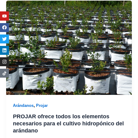
Youtube
Facebook
Twitter
Linkedin
Instagram
,
Arándanos
Projar
PROJAR ofrece todos los elementos
necesarios para el cultivo hidropónico del
arándano