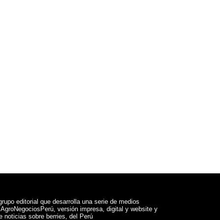
rupo editorial que desarrolla una serie de medios
a AgroNegociosPerú, versión impresa, digital y website y
 noticias sobre berries, del Perú