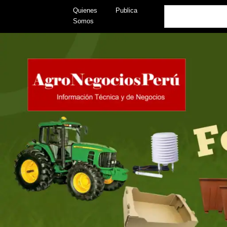
Skip
Search
Quienes
Publica
to
Somos
content