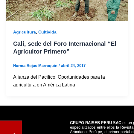
,
Agricultura
Cultivida
Cali, sede del Foro Internacional “El
Agricultor Primero”
Norma Rojas Marroquin
/
abril 24, 2017
Alianza del Pacifico: Oportunidades para la
agricultura en América Latina
GRUPO RAISEB PERU SAC
es un g
especializados entre ellos la Revist
ArándanosPerú.pe, el primer portal de