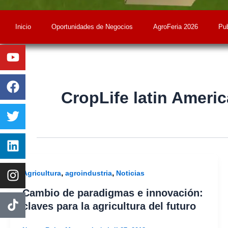
Inicio
Oportunidades de Negocios
AgroFeria 2026
Pub
Youtube
Facebook
Twitter
Linkedin
Instagram
CropLife latin Americ
,
,
Agricultura
agroindustria
Noticias
Cambio de paradigmas e innovación:
claves para la agricultura del futuro