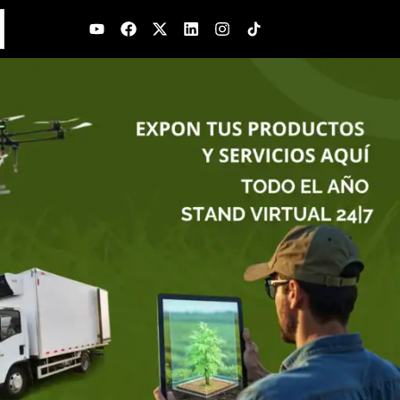
Youtube
Facebook
X-
Linkedin
Instagram
twitter