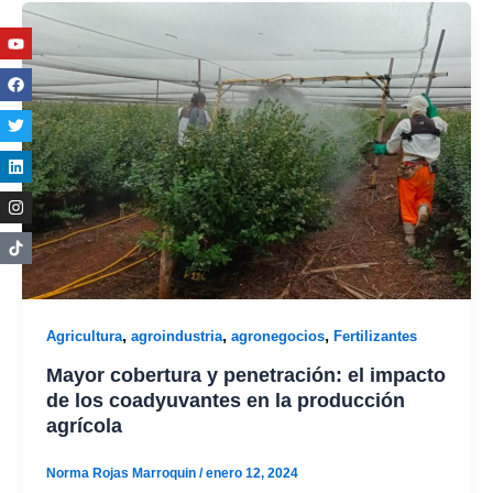
Youtube
Facebook
Twitter
Linkedin
Instagram
,
,
,
Agricultura
agroindustria
agronegocios
Fertilizantes
Mayor cobertura y penetración: el impacto
de los coadyuvantes en la producción
agrícola
Norma Rojas Marroquin
/
enero 12, 2024