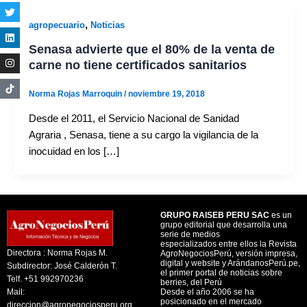
,
agropecuario
Noticias
Senasa advierte que el 80% de la venta de
carne no tiene certificados sanitarios
Norma Rojas Marroquin
/
noviembre 19, 2018
Desde el 2011, el Servicio Nacional de Sanidad
Agraria , Senasa, tiene a su cargo la vigilancia de la
inocuidad en los […]
GRUPO RAISEB PERU SAC
es un
grupo editorial que desarrolla una
serie de medios
especializados entre ellos la Revista
Directora : Norma Rojas M.
AgroNegociosPerú, versión impresa,
digital y website y ArándanosPerú.pe,
Subdirector: José Calderón T.
el primer portal de noticias sobre
Telf. +51 992970236
berries, del Perú
Mail:
Desde el año 2006 se ha
posicionado en el mercado
direccion@agronegociosperu.org