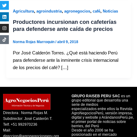
,
,
,
,
Agricultura
agroindustria
agronegocios
café
Noticias
Productores incursionan con cafeterías
para defenderse ante caída de precios
Norma Rojas Marroquin
/
abril 9, 2018
Por José Calderón Torres. ¿Qué está haciendo Perú
para defenderse ante la inminente crisis internacional
de los precios del café? […]
GRUPO RAISEB PERU SAC
es un
grupo editorial que desarrolla una
serie de medios
especializados entre ellos la Revista
Directora : Norma Rojas M.
AgroNegociosPerú, versión impresa,
digital y website y ArándanosPerú.pe,
Subdirector: José Calderón T.
el primer portal de noticias sobre
Telf. +51 992970236
berries, del Perú
Mail:
Desde el año 2006 se ha
posicionado en el mercado
direccion@agronegociosperu.org