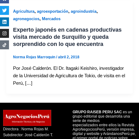
,
,
,
Agricultura
agroexportación
agroindustria
,
agronegocios
Mercados
Experto japonés en cadenas productivas
visita mercado de Surquillo y queda
sorprendido con lo que encuentra
Norma Rojas Marroquin
/
abril 2, 2018
Por José Calderón. El Dr. Itagaki Keishiro, investigador
de la Universidad de Agricultura de Tokio, de visita en el
Perú, […]
GRUPO RAISEB PERU SAC
es un
grupo editorial que desarrolla una
serie de medios
especializados entre ellos la Revista
Directora : Norma Rojas M.
AgroNegociosPerú, versión impresa,
digital y website y ArándanosPerú.pe,
Subdirector: José Calderón T.
el primer portal de noticias sobre