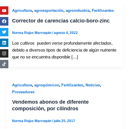
Youtube
Facebook
Twitter
Linkedin
Instagram
,
,
,
Agricultura
agroexportación
agroindustria
Fertilizantes
Corrector de carencias calcio-boro-zinc
Norma Rojas Marroquin
/
agosto 4, 2022
Los cultivos pueden verse profundamente afectados,
debido a diversos tipos de deficiencia de algún nutriente
que no se encuentra disponible […]
,
,
,
,
Agricultura
agroquímicos
Fertilizantes
Noticias
Proveedores
Vendemos abonos de diferente
composición, por cilindros
Norma Rojas Marroquin
/
julio 25, 2017