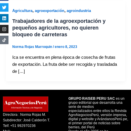
,
,
Agricultura
agroexportación
agroindustria
Trabajadores de la agroexportación y
pequeños agricultores, no quieren
bloqueo de carreteras
Norma Rojas Marroquin
/
enero 8, 2023
Ica se encuentra en plena época de cosecha de frutas
de exportación. La fruta debe ser recogida y trasladada
de […]
GRUPO RAISEB PERU SAC
es un
grupo editorial que desarrolla una
serie de medios
especializados entre ellos la Revista
Directora : Norma Rojas M.
AgroNegociosPerú, versión impresa,
digital y website y ArándanosPerú.pe,
Subdirector: José Calderón T.
el primer portal de noticias sobre
Telf. +51 992970236
berries, del Perú