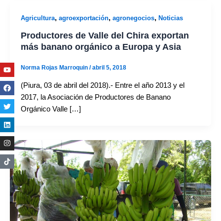
,
,
,
Agricultura
agroexportación
agronegocios
Noticias
Productores de Valle del Chira exportan
más banano orgánico a Europa y Asia
Youtube
Facebook
Twitter
Linkedin
Instagram
Norma Rojas Marroquin
/
abril 5, 2018
(Piura, 03 de abril del 2018).- Entre el año 2013 y el
2017, la Asociación de Productores de Banano
Orgánico Valle […]