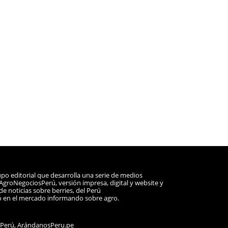
po editorial que desarrolla una serie de medios
a AgroNegociosPerú, versión impresa, digital y website y
e noticias sobre berries, del Perú
o en el mercado informando sobre agro.
sPerú, ArándanosPeru.pe