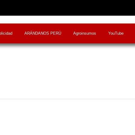
licidad
ARÁNDANOS PERÚ
Agroinsumos
YouTube