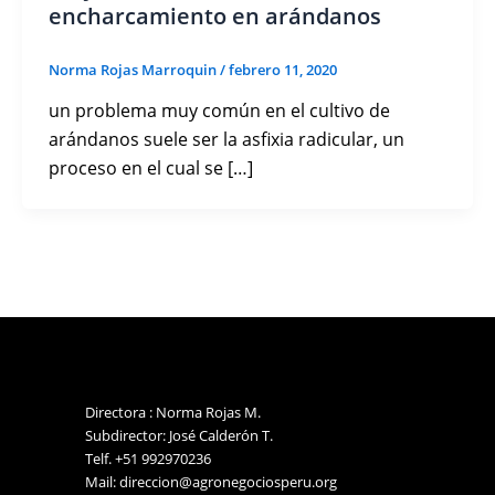
encharcamiento en arándanos
Norma Rojas Marroquin
/
febrero 11, 2020
un problema muy común en el cultivo de
arándanos suele ser la asfixia radicular, un
proceso en el cual se […]
Directora : Norma Rojas M.
Subdirector: José Calderón T.
Telf. +51 992970236
Mail: direccion@agronegociosperu.org