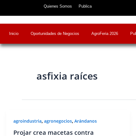
Skip
Quienes Somos
Publica
to
content
Inicio
Oportunidades de Negocios
AgroFeria 2026
Pub
asfixia raíces
,
,
agroindustria
agronegocios
Arándanos
Projar crea macetas contra