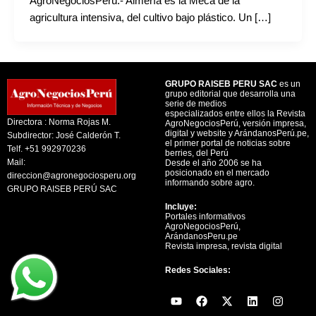
AgroNegociosPerú.- Almería es la Meca de la
agricultura intensiva, del cultivo bajo plástico. Un […]
GRUPO RAISEB PERU SAC
es un
grupo editorial que desarrolla una
serie de medios
especializados entre ellos la Revista
Directora : Norma Rojas M.
AgroNegociosPerú, versión impresa,
digital y website y ArándanosPerú.pe,
Subdirector: José Calderón T.
el primer portal de noticias sobre
Telf. +51 992970236
berries, del Perú
Mail:
Desde el año 2006 se ha
posicionado en el mercado
direccion@agronegociosperu.org
informando sobre agro.
GRUPO RAISEB PERÚ SAC
Incluye:
Portales informativos
AgroNegociosPerú,
ArándanosPeru.pe
Revista impresa, revista digital
Redes Sociales:
Y
F
X
L
I
o
a
-
i
n