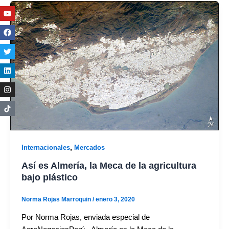
Youtube
Facebook
Twitter
Linkedin
Instagram
,
Internacionales
Mercados
Así es Almería, la Meca de la agricultura
bajo plástico
Norma Rojas Marroquin
/
enero 3, 2020
Por Norma Rojas, enviada especial de