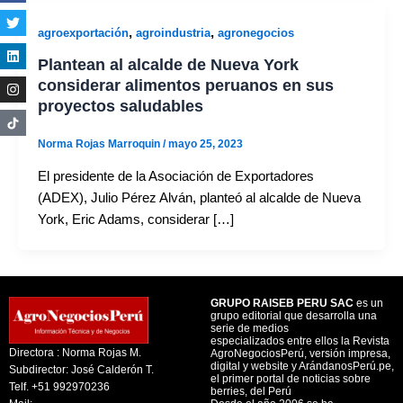
,
,
agroexportación
agroindustria
agronegocios
Plantean al alcalde de Nueva York
considerar alimentos peruanos en sus
proyectos saludables
Norma Rojas Marroquin
/
mayo 25, 2023
El presidente de la Asociación de Exportadores
(ADEX), Julio Pérez Alván, planteó al alcalde de Nueva
York, Eric Adams, considerar […]
GRUPO RAISEB PERU SAC
es un
grupo editorial que desarrolla una
serie de medios
especializados entre ellos la Revista
Directora : Norma Rojas M.
AgroNegociosPerú, versión impresa,
digital y website y ArándanosPerú.pe,
Subdirector: José Calderón T.
el primer portal de noticias sobre
Telf. +51 992970236
berries, del Perú