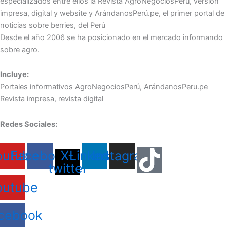
especializados entre ellos la Revista AgroNegociosPerú, versión
impresa, digital y website y ArándanosPerú.pe, el primer portal de
noticias sobre berries, del Perú
Desde el año 2006 se ha posicionado en el mercado informando
sobre agro.
Incluye:
Portales informativos AgroNegociosPerú, ArándanosPeru.pe
Revista impresa, revista digital
Redes Sociales:
outube
Facebook
X-
Linkedin
Instagram
twitter
outube
cebook