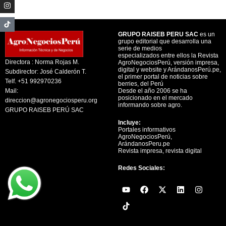
GRUPO RAISEB PERU SAC
es un
grupo editorial que desarrolla una
serie de medios
especializados entre ellos la Revista
Directora : Norma Rojas M.
AgroNegociosPerú, versión impresa,
digital y website y ArándanosPerú.pe,
Subdirector: José Calderón T.
el primer portal de noticias sobre
Telf. +51 992970236
berries, del Perú
Mail:
Desde el año 2006 se ha
posicionado en el mercado
direccion@agronegociosperu.org
informando sobre agro.
GRUPO RAISEB PERÚ SAC
Incluye:
Portales informativos
AgroNegociosPerú,
ArándanosPeru.pe
Revista impresa, revista digital
Redes Sociales:
Y
F
X
L
I
o
a
-
i
n
u
c
t
n
s
t
e
w
k
t
u
b
i
e
a
b
o
t
d
g