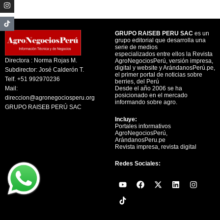
GRUPO RAISEB PERU SAC
es un
grupo editorial que desarrolla una
serie de medios
especializados entre ellos la Revista
Directora : Norma Rojas M.
AgroNegociosPerú, versión impresa,
digital y website y ArándanosPerú.pe,
Subdirector: José Calderón T.
el primer portal de noticias sobre
Telf. +51 992970236
berries, del Perú
Mail:
Desde el año 2006 se ha
posicionado en el mercado
direccion@agronegociosperu.org
informando sobre agro.
GRUPO RAISEB PERÚ SAC
Incluye:
Portales informativos
AgroNegociosPerú,
ArándanosPeru.pe
Revista impresa, revista digital
Redes Sociales:
Y
F
X
L
I
o
a
-
i
n
u
c
t
n
s
t
e
w
k
t
u
b
i
e
a
b
o
t
d
g