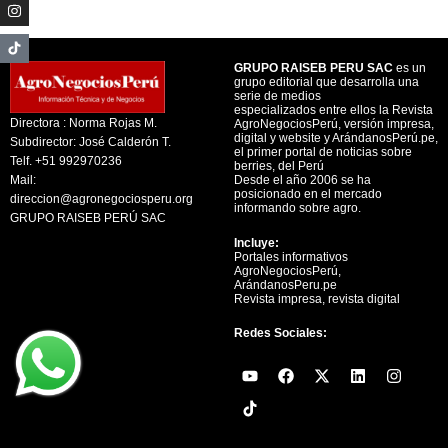
GRUPO RAISEB PERU SAC
es un
grupo editorial que desarrolla una
serie de medios
especializados entre ellos la Revista
Directora : Norma Rojas M.
AgroNegociosPerú, versión impresa,
digital y website y ArándanosPerú.pe,
Subdirector: José Calderón T.
el primer portal de noticias sobre
Telf. +51 992970236
berries, del Perú
Mail:
Desde el año 2006 se ha
posicionado en el mercado
direccion@agronegociosperu.org
informando sobre agro.
GRUPO RAISEB PERÚ SAC
Incluye:
Portales informativos
AgroNegociosPerú,
ArándanosPeru.pe
Revista impresa, revista digital
Redes Sociales:
Y
F
X
L
I
o
a
-
i
n
u
c
t
n
s
t
e
w
k
t
u
b
i
e
a
b
o
t
d
g