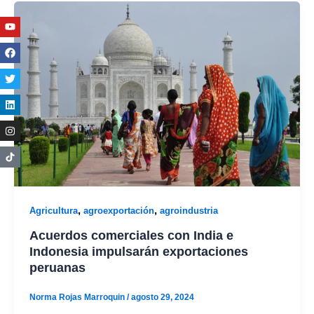
Youtube
Facebook
Twitter
Linkedin
Instagram
,
,
Agricultura
agroexportación
agroindustria
Acuerdos comerciales con India e
Indonesia impulsarán exportaciones
peruanas
Norma Rojas Marroquin
/
agosto 29, 2024