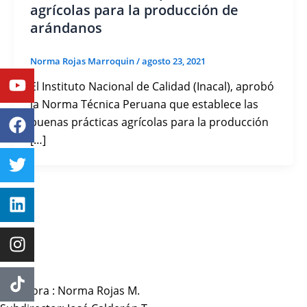
agrícolas para la producción de
arándanos
Norma Rojas Marroquin
/
agosto 23, 2021
Youtube
Facebook
Twitter
Linkedin
Instagram
El Instituto Nacional de Calidad (Inacal), aprobó
la Norma Técnica Peruana que establece las
buenas prácticas agrícolas para la producción
[…]
Directora : Norma Rojas M.