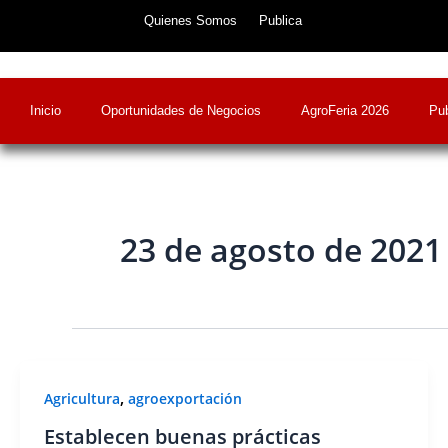
Skip
Quienes Somos
Publica
to
content
Inicio
Oportunidades de Negocios
AgroFeria 2026
Pub
23 de agosto de 2021
,
Agricultura
agroexportación
Establecen buenas prácticas