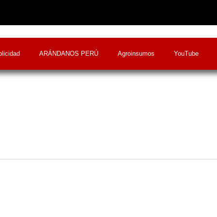
licidad
ARÁNDANOS PERÚ
Agroinsumos
YouTube