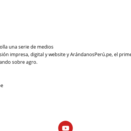
olla una serie de medios
sión impresa, digital y website y ArándanosPerú.pe, el prime
ando sobre agro.
pe
Youtube
Facebook
X-
Linkedin
Instagram