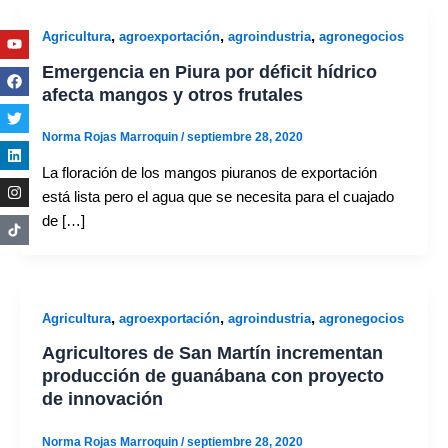
Youtube
Facebook
Twitter
Linkedin
Instagram
,
,
,
Agricultura
agroexportación
agroindustria
agronegocios
Emergencia en Piura por déficit hídrico
afecta mangos y otros frutales
Norma Rojas Marroquin
/
septiembre 28, 2020
La floración de los mangos piuranos de exportación
está lista pero el agua que se necesita para el cuajado
de […]
,
,
,
Agricultura
agroexportación
agroindustria
agronegocios
Agricultores de San Martín incrementan
producción de guanábana con proyecto
de innovación
Norma Rojas Marroquin
/
septiembre 28, 2020