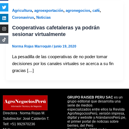
,
,
,
,
Agricultura
agroexportación
agronegocios
café
,
Coronavirus
Noticias
Cooperativas cafetaleras ya podrán
sesionar virtualmente
Norma Rojas Marroquin
/
junio 19, 2020
La pesadilla de las cooperativas de no poder tomar
decisiones por los canales virtuales se acerca a su fin
gracias […]
GRUPO RAISEB PERU SAC
es un
grupo editorial que desarrolla una
serie de medios
especializados entre ellos la Revista
Directora : Norma Rojas M.
AgroNegociosPerú, versión impresa,
digital y website y ArándanosPerú.pe,
Subdirector: José Calderón T.
el primer portal de noticias sobre
Telf. +51 992970236
berries, del Perú