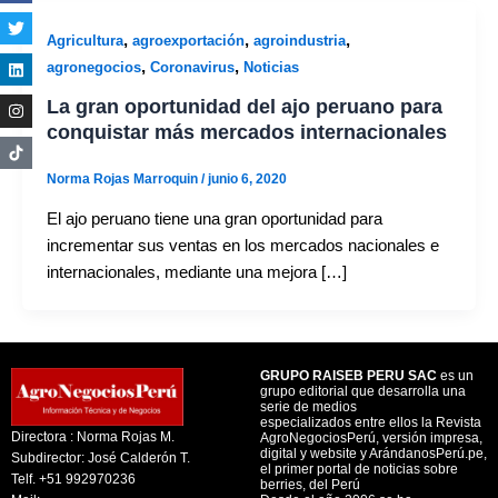
,
,
,
Agricultura
agroexportación
agroindustria
,
,
agronegocios
Coronavirus
Noticias
La gran oportunidad del ajo peruano para
conquistar más mercados internacionales
Norma Rojas Marroquin
/
junio 6, 2020
El ajo peruano tiene una gran oportunidad para
incrementar sus ventas en los mercados nacionales e
internacionales, mediante una mejora […]
GRUPO RAISEB PERU SAC
es un
grupo editorial que desarrolla una
serie de medios
especializados entre ellos la Revista
Directora : Norma Rojas M.
AgroNegociosPerú, versión impresa,
digital y website y ArándanosPerú.pe,
Subdirector: José Calderón T.
el primer portal de noticias sobre
Telf. +51 992970236
berries, del Perú