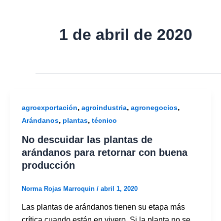
1 de abril de 2020
,
,
,
agroexportación
agroindustria
agronegocios
,
,
Arándanos
plantas
técnico
No descuidar las plantas de
arándanos para retornar con buena
producción
Norma Rojas Marroquin
/
abril 1, 2020
Las plantas de arándanos tienen su etapa más
crítica cuando están en vivero. Si la planta no se